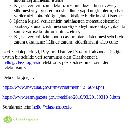
anonimleştirilmesini isteme;
Kişisel verilerinizin talebiniz üzerine düzeltilmesi ve/veya
silinmesi veya yok edilmesi halinde yapılan işlemlerin, kişisel
verilerinizin aktarıldığı üçüncü kişilere bildirilmesini isteme;
İşlenen kişisel verilerinizin münhasıran otomatik sistemler
vasıtasıyla analiz edilmesi suretiyle aleyhinize ortaya çıkan bir
sonuç var ise bu duruma itiraz etme;
Kişisel verilerinizin kanuna aykırı olarak işlenmesi sebebiyle
zarara uğramanız hâlinde zararın giderilmesini talep etme
İstek ve taleplerinizi, Başvuru Usul ve Esasları Hakkında Tebliğe
uygun bir şekilde veri sorumlusu olan Classhopper'a
hello@classhopper.io
elektronik posta adresimiz üzerinden
iletebilirsiniz.
Detaylı bilgi için:
https://www.mevzuat.gov.tr/mevzuatmetin/1.5.6698.pdf
https://www.resmigazete.gov.tr/eskiler/2018/03/20180310-5.htm
Sorularınız için:
hello@classhopper.io