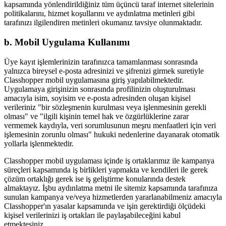
kapsamında yönlendirildiğiniz tüm üçüncü taraf internet sitelerinin
politikalarını, hizmet koşullarını ve aydınlatma metinleri gibi
tarafınızı ilgilendiren metinleri okumanız tavsiye olunmaktadır.
b. Mobil Uygulama Kullanımı
Üye kayıt işlemlerinizin tarafınızca tamamlanması sonrasında
yalnızca bireysel e-posta adresinizi ve şifrenizi girmek suretiyle
Classhopper mobil uygulamasına giriş yapılabilmektedir.
Uygulamaya girişinizin sonrasında profilinizin oluşturulması
amacıyla isim, soyisim ve e-posta adresinden oluşan kişisel
verileriniz "bir sözleşmenin kurulması veya işlenmesinin gerekli
olması" ve "ilgili kişinin temel hak ve özgürlüklerine zarar
vermemek kaydıyla, veri sorumlusunun meşru menfaatleri için veri
işlemesinin zorunlu olması" hukuki nedenlerine dayanarak otomatik
yollarla işlenmektedir.
Classhopper mobil uygulaması içinde iş ortaklarımız ile kampanya
süreçleri kapsamında iş birlikleri yapmakta ve kendileri ile gerek
çözüm ortaklığı gerek ise iş geliştirme konularında destek
almaktayız. İşbu aydınlatma metni ile sitemiz kapsamında tarafınıza
sunulan kampanya ve/veya hizmetlerden yararlanabilmeniz amacıyla
Classhopper'ın yasalar kapsamında ve işin gerektirdiği ölçüdeki
kişisel verilerinizi iş ortakları ile paylaşabileceğini kabul
etmektesiniz.